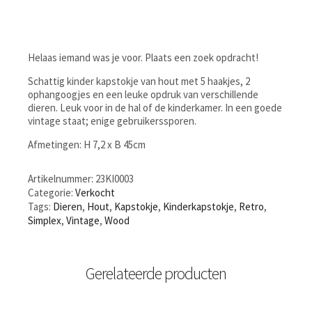
Helaas iemand was je voor. Plaats een zoek opdracht!
Schattig kinder kapstokje van hout met 5 haakjes, 2
ophangoogjes en een leuke opdruk van verschillende
dieren. Leuk voor in de hal of de kinderkamer. In een goede
vintage staat; enige gebruikerssporen.
Afmetingen: H 7,2 x B 45cm
Artikelnummer:
23KI0003
Categorie:
Verkocht
Tags:
Dieren
,
Hout
,
Kapstokje
,
Kinderkapstokje
,
Retro
,
Simplex
,
Vintage
,
Wood
Gerelateerde producten