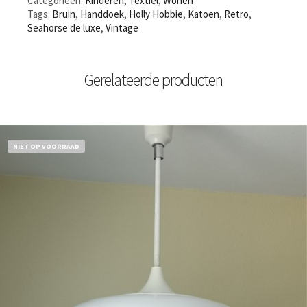
Categorieën:
Kinderen
,
Textiel
,
Wonen
Tags:
Bruin
,
Handdoek
,
Holly Hobbie
,
Katoen
,
Retro
,
Seahorse de luxe
,
Vintage
Gerelateerde producten
NIET OP VOORRAAD