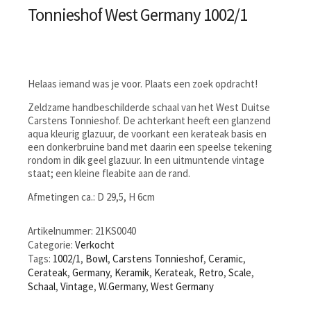
Tonnieshof West Germany 1002/1
Helaas iemand was je voor. Plaats een zoek opdracht!
Zeldzame handbeschilderde schaal van het West Duitse
Carstens Tonnieshof. De achterkant heeft een glanzend
aqua kleurig glazuur, de voorkant een kerateak basis en
een donkerbruine band met daarin een speelse tekening
rondom in dik geel glazuur. In een uitmuntende vintage
staat; een kleine fleabite aan de rand.
Afmetingen ca.: D 29,5, H 6cm
Artikelnummer:
21KS0040
Categorie:
Verkocht
Tags:
1002/1
,
Bowl
,
Carstens Tonnieshof
,
Ceramic
,
Cerateak
,
Germany
,
Keramik
,
Kerateak
,
Retro
,
Scale
,
Schaal
,
Vintage
,
W.Germany
,
West Germany