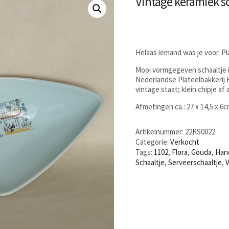
Vintage keramiek sc
Helaas iemand was je voor. P
Mooi vormgegeven schaaltje 
Nederlandse Plateelbakkerij F
vintage staat; klein chipje af
Afmetingen ca.: 27 x 14,5 x 6
Artikelnummer:
22KS0022
Categorie:
Verkocht
Tags:
1102
,
Flora
,
Gouda
,
Han
Schaaltje
,
Serveerschaaltje
,