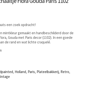
haaltje Flora Gouda Paris 1102
laats een zoek opdracht!
in mintkleur gemaakt en handbeschilderd door de
lora, Gouda met Paris decor (1102). In een goede
 aan de rand en wat lichte craquelé.
cm
dpainted
,
Holland
,
Paris
,
Plateelbakkerij
,
Retro
,
Vintage