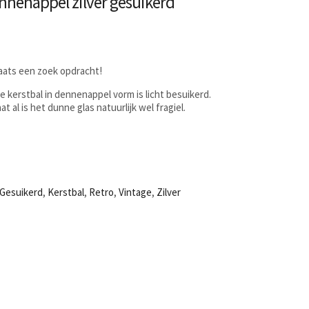
ennenappel zilver gesuikerd
laats een zoek opdracht!
e kerstbal in dennenappel vorm is licht besuikerd.
t al is het dunne glas natuurlijk wel fragiel.
Gesuikerd
,
Kerstbal
,
Retro
,
Vintage
,
Zilver