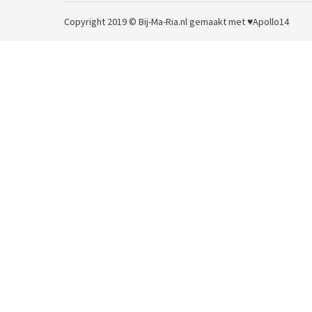
Copyright 2019 © Bij-Ma-Ria.nl
gemaakt met ♥
Apollo14