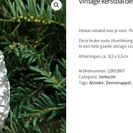
Vintage kerstbal d
Helaas iemand was je voor. P
Deze leuke oude zilverkleurig
In een hele goede vintage staa
Afmetingen ca.: 8,5 x 3,5cm
Artikelnummer:
22KE0007
Categorie:
Verkocht
Tags:
Antieke
,
Dennenappel
,