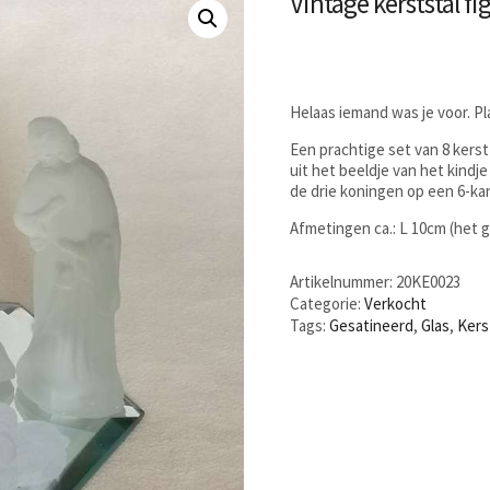
Vintage kerststal f
Helaas iemand was je voor. P
Een prachtige set van 8 kers
uit het beeldje van het kindje
de drie koningen op een 6-kan
Afmetingen ca.: L 10cm (het g
Artikelnummer:
20KE0023
Categorie:
Verkocht
Tags:
Gesatineerd
,
Glas
,
Kers