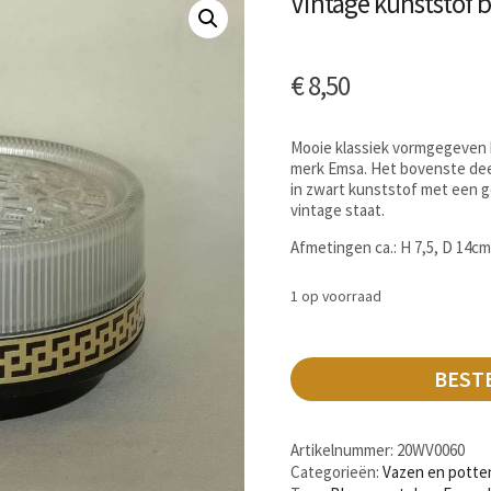
Vintage kunststof
€
8,50
Mooie klassiek vormgegeven
merk Emsa. Het bovenste deel
in zwart kunststof met een g
vintage staat.
Afmetingen ca.: H 7,5, D 14c
1 op voorraad
BEST
Artikelnummer:
20WV0060
Categorieën:
Vazen en potte