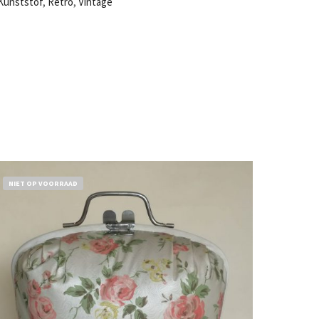
Kunststof
,
Retro
,
Vintage
NIET OP VOORRAAD