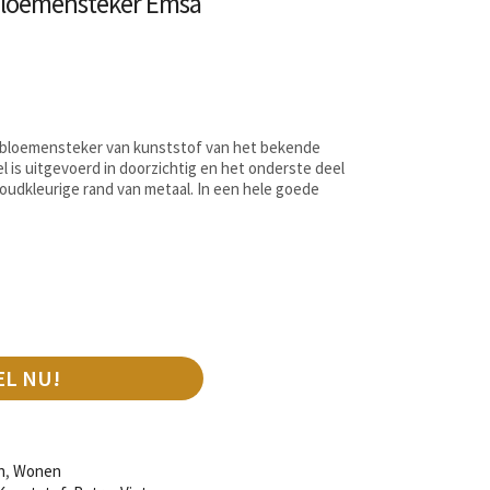
 bloemensteker Emsa
 bloemensteker van kunststof van het bekende
 is uitgevoerd in doorzichtig en het onderste deel
oudkleurige rand van metaal. In een hele goede
m
EL NU!
n
,
Wonen