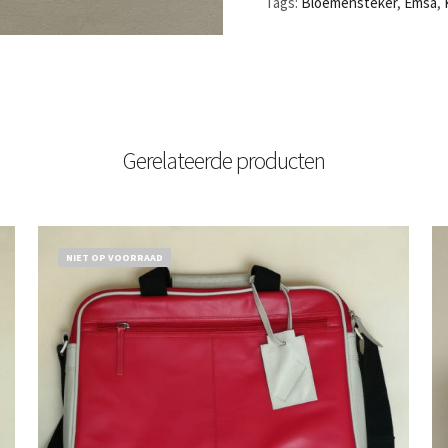
Tags:
Bloemensteker
,
Emsa
,
Gerelateerde producten
NIET OP VOORRAAD