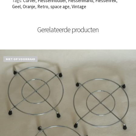
Tags:
Curver
,
Flessenhouder
,
Flessenmand
,
Flessenrek
,
Geel
,
Oranje
,
Retro
,
space age
,
Vintage
Gerelateerde producten
NIET OP VOORRAAD
€
11,50