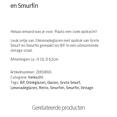
en Smurfin
Helaas iemand was je voor. Plaats een zoek opdracht!
Leuk setje van 2 limonadeglazen met opdruk van Grote
Smurf en Smurfin gemaakt iov BP. In een uitmuntende
vintage staat.
Afmetingen ca.: H 10, D 6,5cm
Artikelnummer:
23KS0016
Categorie:
Verkocht
Tags:
BP
,
Drinkglazen
,
Glazen
,
Grote Smurf
,
Limonadeglazen
,
Retro
,
Smurfen
,
Smurfin
,
Vintage
Gerelateerde producten