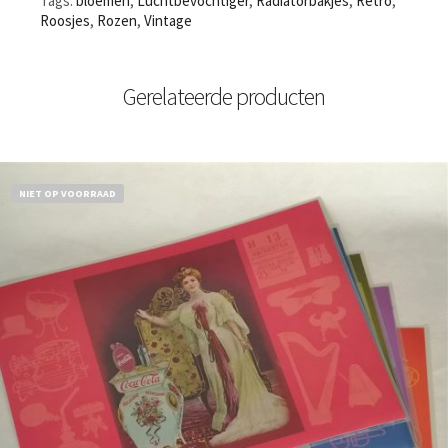
Tags:
bloemen
,
Luchtbevochtiger
,
Radiatorbakjes
,
Retro
,
Roosjes
,
Rozen
,
Vintage
Gerelateerde producten
NIET OP VOORRAAD