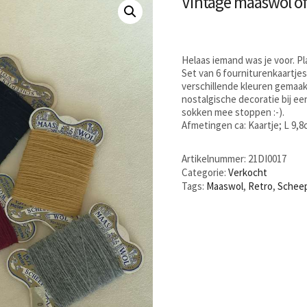
Vintage maaswol of
Helaas iemand was je voor. P
Set van 6 fourniturenkaartje
verschillende kleuren gemaak
nostalgische decoratie bij ee
sokken mee stoppen :-).
Afmetingen ca: Kaartje; L 9,
Artikelnummer:
21DI0017
Categorie:
Verkocht
Tags:
Maaswol
,
Retro
,
Schee