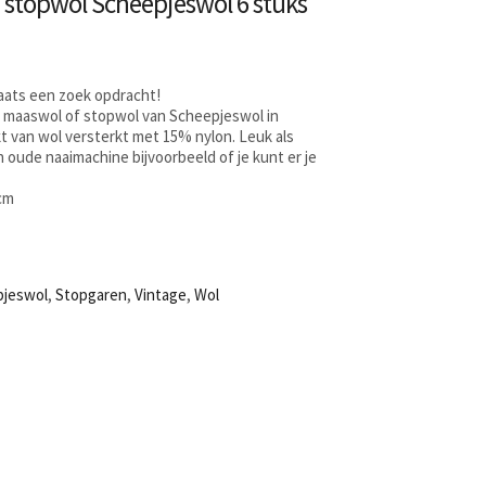
 stopwol Scheepjeswol 6 stuks
laats een zoek opdracht!
s maaswol of stopwol van Scheepjeswol in
t van wol versterkt met 15% nylon. Leuk als
n oude naaimachine bijvoorbeeld of je kunt er je
8cm
pjeswol
,
Stopgaren
,
Vintage
,
Wol