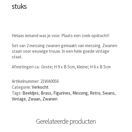
stuks
Helaas iemand was je voor. Plaats een zoek opdracht!
Set van 2 messing zwanen gemaakt van messing. Zwanen
staan voor eeuwige trouw. In een hele goede vintage
staat.
Afmetingen ca.: Grote; H 9 x B 5cm, kleine; H 6 x B 5cm
Artikelnummer:
21WA0056
Categorie:
Verkocht
Tags:
Beeldjes
,
Brass
,
Figurines
,
Messing
,
Retro
,
Swans
,
Vintage
,
Zwaan
,
Zwanen
Gerelateerde producten