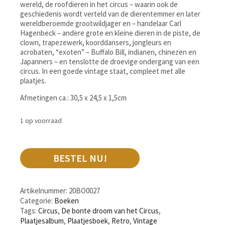
wereld, de roofdieren in het circus – waarin ook de
geschiedenis wordt verteld van de dierentemmer en later
wereldberoemde grootwildjager en – handelaar Carl
Hagenbeck – andere grote en kleine dieren in de piste, de
clown, trapezewerk, koorddansers, jongleurs en
acrobaten, “exoten” – Buffalo Bill, indianen, chinezen en
Japanners – en tenslotte de droevige ondergang van een
circus. In een goede vintage staat, compleet met alle
plaatjes.
Afmetingen ca.: 30,5 x 24,5 x 1,5cm
1 op voorraad
BESTEL NU!
Artikelnummer:
20BO0027
Categorie:
Boeken
Tags:
Circus
,
De bonte droom van het Circus
,
Plaatjesalbum
,
Plaatjesboek
,
Retro
,
Vintage