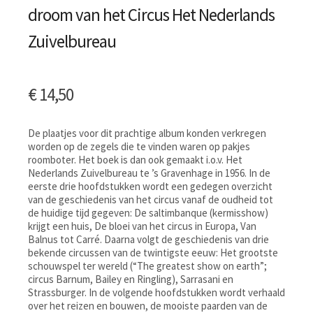
droom van het Circus Het Nederlands
Zuivelbureau
€
14,50
De plaatjes voor dit prachtige album konden verkregen
worden op de zegels die te vinden waren op pakjes
roomboter. Het boek is dan ook gemaakt i.o.v. Het
Nederlands Zuivelbureau te ’s Gravenhage in 1956. In de
eerste drie hoofdstukken wordt een gedegen overzicht
van de geschiedenis van het circus vanaf de oudheid tot
de huidige tijd gegeven: De saltimbanque (kermisshow)
krijgt een huis, De bloei van het circus in Europa, Van
Balnus tot Carré. Daarna volgt de geschiedenis van drie
bekende circussen van de twintigste eeuw: Het grootste
schouwspel ter wereld (“The greatest show on earth”;
circus Barnum, Bailey en Ringling), Sarrasani en
Strassburger. In de volgende hoofdstukken wordt verhaald
over het reizen en bouwen, de mooiste paarden van de