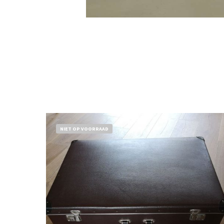
NIET OP VOORRAAD
€
32,50