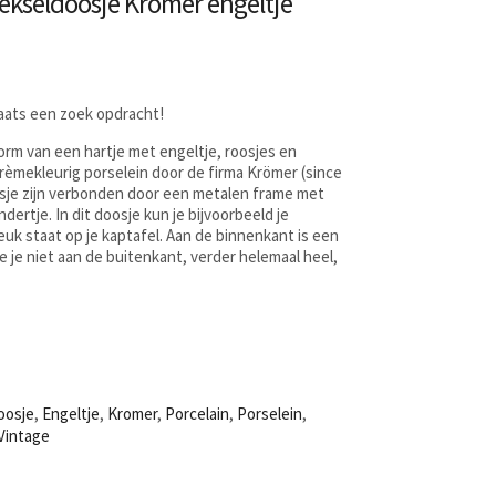
dekseldoosje Krömer engeltje
laats een zoek opdracht!
vorm van een hartje met engeltje, roosjes en
crèmekleurig porselein door de firma Krömer (since
osje zijn verbonden door een metalen frame met
ndertje. In dit doosje kun je bijvoorbeeld je
uk staat op je kaptafel. Aan de binnenkant is een
zie je niet aan de buitenkant, verder helemaal heel,
oosje
,
Engeltje
,
Kromer
,
Porcelain
,
Porselein
,
Vintage