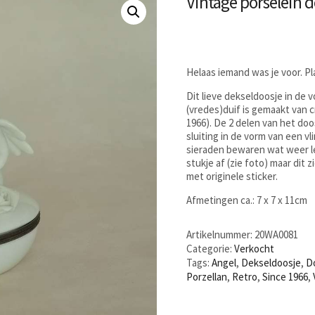
Vintage porselein 
Helaas iemand was je voor. P
Dit lieve dekseldoosje in de 
(vredes)duif is gemaakt van 
1966). De 2 delen van het do
sluiting in de vorm van een vli
sieraden bewaren wat weer le
stukje af (zie foto) maar dit 
met originele sticker.
Afmetingen ca.: 7 x 7 x 11cm
Artikelnummer:
20WA0081
Categorie:
Verkocht
Tags:
Angel
,
Dekseldoosje
,
D
Porzellan
,
Retro
,
Since 1966
,