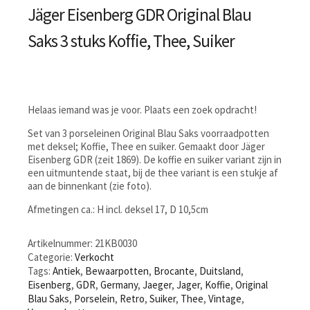
Jäger Eisenberg GDR Original Blau
Saks 3 stuks Koffie, Thee, Suiker
Helaas iemand was je voor. Plaats een zoek opdracht!
Set van 3 porseleinen Original Blau Saks voorraadpotten
met deksel; Koffie, Thee en suiker. Gemaakt door Jäger
Eisenberg GDR (zeit 1869). De koffie en suiker variant zijn in
een uitmuntende staat, bij de thee variant is een stukje af
aan de binnenkant (zie foto).
Afmetingen ca.: H incl. deksel 17, D 10,5cm
Artikelnummer:
21KB0030
Categorie:
Verkocht
Tags:
Antiek
,
Bewaarpotten
,
Brocante
,
Duitsland
,
Eisenberg
,
GDR
,
Germany
,
Jaeger
,
Jager
,
Koffie
,
Original
Blau Saks
,
Porselein
,
Retro
,
Suiker
,
Thee
,
Vintage
,