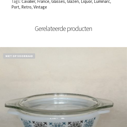
Tags:
Cavalier
,
France
,
Glasses
,
Glazen
,
Liquor
,
Luminarc
,
Port
,
Retro
,
Vintage
Gerelateerde producten
NIET OP VOORRAAD