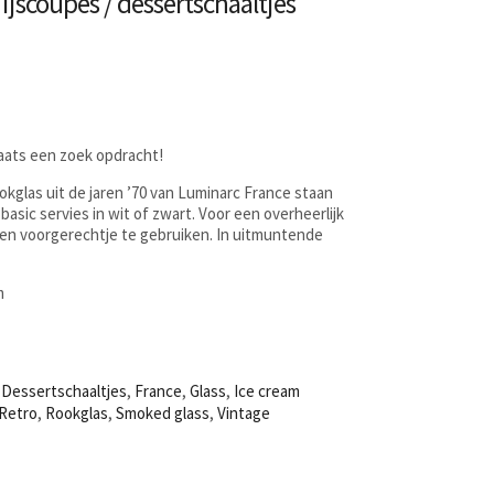
ijscoupes / dessertschaaltjes
laats een zoek opdracht!
kglas uit de jaren ’70 van Luminarc France staan
 basic servies in wit of zwart. Voor een overheerlijk
een voorgerechtje te gebruiken. In uitmuntende
m
,
Dessertschaaltjes
,
France
,
Glass
,
Ice cream
Retro
,
Rookglas
,
Smoked glass
,
Vintage