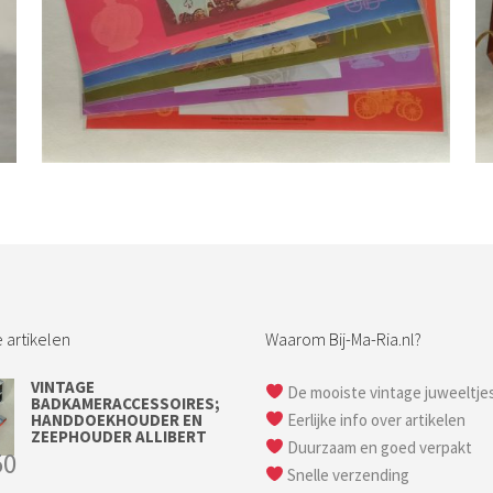
Bestel nu!
 artikelen
Waarom Bij-Ma-Ria.nl?
VINTAGE
De mooiste vintage juweeltje
BADKAMERACCESSOIRES;
HANDDOEKHOUDER EN
Eerlijke info over artikelen
ZEEPHOUDER ALLIBERT
Duurzaam en goed verpakt
50
Snelle verzending