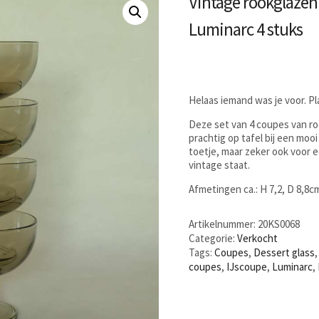
Vintage rookglazen 
Luminarc 4 stuks
Helaas iemand was je voor. P
Deze set van 4 coupes van roo
prachtig op tafel bij een mooi
toetje, maar zeker ook voor 
vintage staat.
Afmetingen ca.: H 7,2, D 8,8c
Artikelnummer:
20KS0068
Categorie:
Verkocht
Tags:
Coupes
,
Dessert glass
coupes
,
IJscoupe
,
Luminarc
,