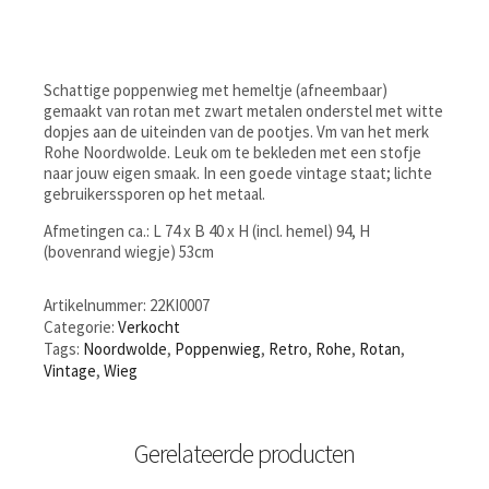
Schattige poppenwieg met hemeltje (afneembaar)
gemaakt van rotan met zwart metalen onderstel met witte
dopjes aan de uiteinden van de pootjes. Vm van het merk
Rohe Noordwolde. Leuk om te bekleden met een stofje
naar jouw eigen smaak. In een goede vintage staat; lichte
gebruikerssporen op het metaal.
Afmetingen ca.: L 74 x B 40 x H (incl. hemel) 94, H
(bovenrand wiegje) 53cm
Artikelnummer:
22KI0007
Categorie:
Verkocht
Tags:
Noordwolde
,
Poppenwieg
,
Retro
,
Rohe
,
Rotan
,
Vintage
,
Wieg
Gerelateerde producten