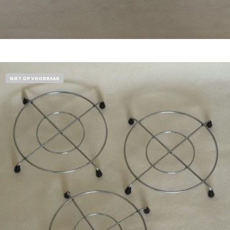
Bestel nu!
NIET OP VOORRAAD
€
11,50