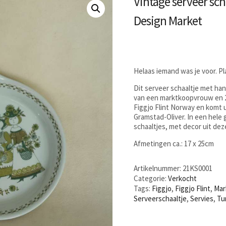
Vintage serveer sch
Design Market
Helaas iemand was je voor. P
Dit serveer schaaltje met ha
van een marktkoopvrouw en 2
Figgjo Flint Norway en komt 
Gramstad-Oliver. In een hele
schaaltjes, met decor uit deze
Afmetingen ca.: 17 x 25cm
Artikelnummer:
21KS0001
Categorie:
Verkocht
Tags:
Figgjo
,
Figgjo Flint
,
Mar
Serveerschaaltje
,
Servies
,
Tu