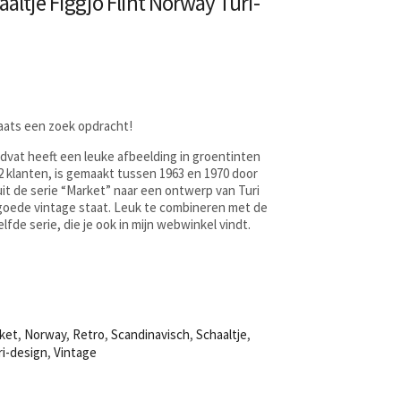
aaltje Figgjo Flint Norway Turi-
laats een zoek opdracht!
ndvat heeft een leuke afbeelding in groentinten
 klanten, is gemaakt tussen 1963 en 1970 door
uit de serie “Market” naar een ontwerp van Turi
 goede vintage staat. Leuk te combineren met de
lfde serie, die je ook in mijn webwinkel vindt.
ket
,
Norway
,
Retro
,
Scandinavisch
,
Schaaltje
,
ri-design
,
Vintage