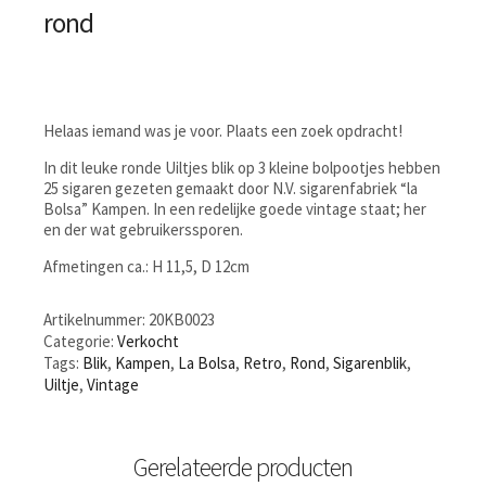
rond
Helaas iemand was je voor. Plaats een zoek opdracht!
In dit leuke ronde Uiltjes blik op 3 kleine bolpootjes hebben
25 sigaren gezeten gemaakt door N.V. sigarenfabriek “la
Bolsa” Kampen. In een redelijke goede vintage staat; her
en der wat gebruikerssporen.
Afmetingen ca.: H 11,5, D 12cm
Artikelnummer:
20KB0023
Categorie:
Verkocht
Tags:
Blik
,
Kampen
,
La Bolsa
,
Retro
,
Rond
,
Sigarenblik
,
Uiltje
,
Vintage
Gerelateerde producten