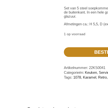
Set van 5 steel soepkommen
de buitenkant. In een hele g
glazuur.
Afmetingen ca.: H 5,5, D (ex
1 op voorraad
BEST
Artikelnummer:
22KS0041
Categorieën:
Keuken
,
Servi
Tags:
1078
,
Karamel
,
Retro