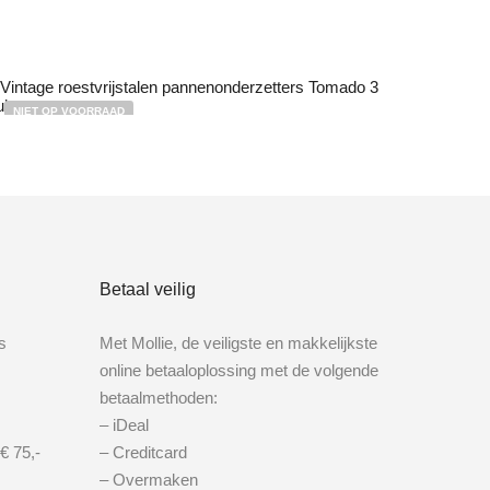
NIET OP VOORRAAD
€
11,50
Bestel nu!
Betaal veilig
s
Met Mollie, de veiligste en makkelijkste
online betaaloplossing met de volgende
betaalmethoden:
– iDeal
€ 75,-
– Creditcard
– Overmaken