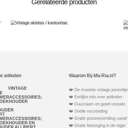
Gerelateerde producten
Bestel nu!
NIET OP VOORRAAD
e artikelen
Waarom Bij-Ma-Ria.nl?
VINTAGE
❤️ De mooiste vintage juweeltje
❤️ Eerlijke info over artikelen
❤️ Duurzaam en goed verpakt
❤️ Snelle verzending
❤️ Gratis postverzending vanaf 
MERACCESSOIRES;
OEKHOUDER EN
❤️ Gratis bezorging in de regio
OUDER ALLIBERT