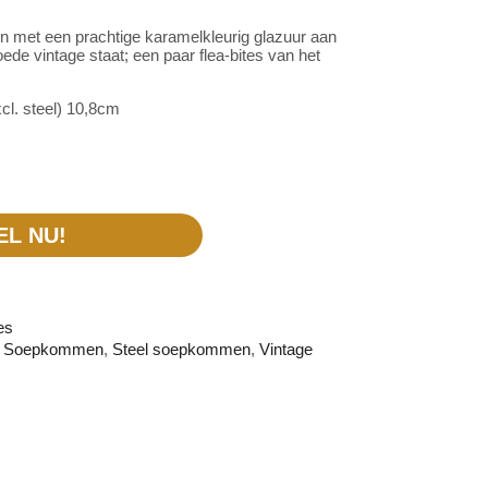
 met een prachtige karamelkleurig glazuur aan
oede vintage staat; een paar flea-bites van het
cl. steel) 10,8cm
EL NU!
es
,
Soepkommen
,
Steel soepkommen
,
Vintage