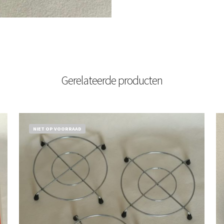
Gerelateerde producten
NIET OP VOORRAAD
€
11,50