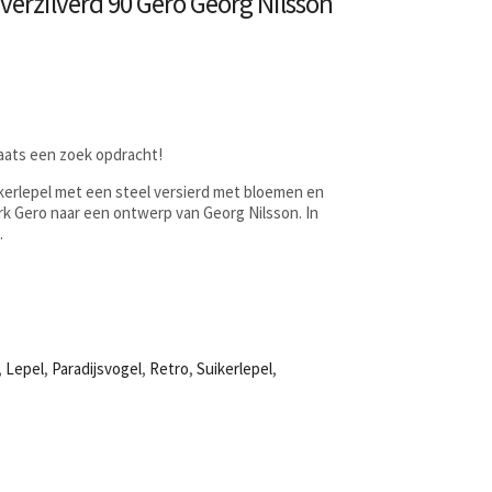
 verzilverd 90 Gero Georg Nilsson
laats een zoek opdracht!
ikerlepel met een steel versierd met bloemen en
rk Gero naar een ontwerp van Georg Nilsson. In
.
,
Lepel
,
Paradijsvogel
,
Retro
,
Suikerlepel
,