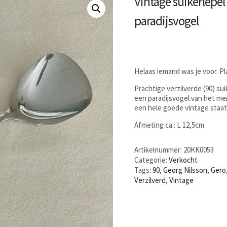
Vintage suikerlepel
paradijsvogel
Helaas iemand was je voor. P
Prachtige verzilverde (90) su
een paradijsvogel van het me
een hele goede vintage staat
Afmeting ca.: L 12,5cm
Artikelnummer:
20KK0053
Categorie:
Verkocht
Tags:
90
,
Georg Nilsson
,
Gero
Verzilverd
,
Vintage