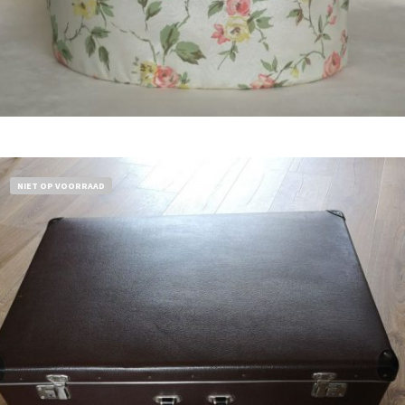
Bestel nu!
NIET OP VOORRAAD
€
32,50