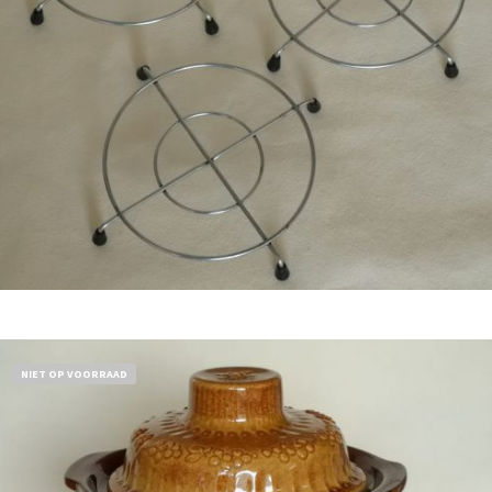
€
11,50
Bestel nu!
NIET OP VOORRAAD