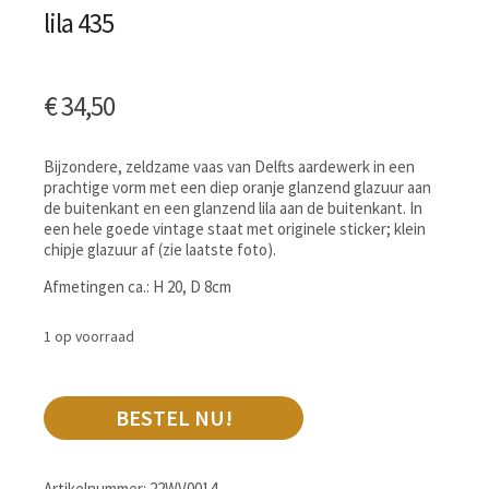
lila 435
€
34,50
Bijzondere, zeldzame vaas van Delfts aardewerk in een
prachtige vorm met een diep oranje glanzend glazuur aan
de buitenkant en een glanzend lila aan de buitenkant. In
een hele goede vintage staat met originele sticker; klein
chipje glazuur af (zie laatste foto).
Afmetingen ca.: H 20, D 8cm
1 op voorraad
BESTEL NU!
Artikelnummer:
22WV0014