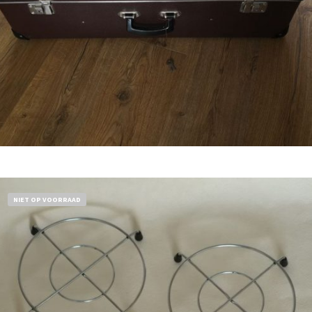
€
32,50
Bestel nu!
NIET OP VOORRAAD