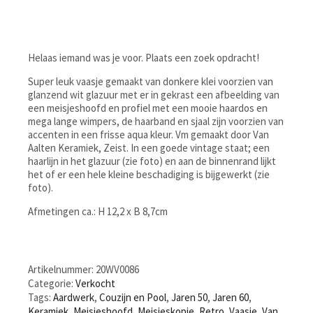
Helaas iemand was je voor. Plaats een zoek opdracht!
Super leuk vaasje gemaakt van donkere klei voorzien van
glanzend wit glazuur met er in gekrast een afbeelding van
een meisjeshoofd en profiel met een mooie haardos en
mega lange wimpers, de haarband en sjaal zijn voorzien van
accenten in een frisse aqua kleur. Vm gemaakt door Van
Aalten Keramiek, Zeist. In een goede vintage staat; een
haarlijn in het glazuur (zie foto) en aan de binnenrand lijkt
het of er een hele kleine beschadiging is bijgewerkt (zie
foto).
Afmetingen ca.: H 12,2 x B 8,7cm
Artikelnummer:
20WV0086
Categorie:
Verkocht
Tags:
Aardwerk
,
Couzijn en Pool
,
Jaren 50
,
Jaren 60
,
Keramiek
,
Meisjeshoofd
,
Meisjeskopje
,
Retro
,
Vaasje
,
Van