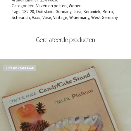
Categorieën:
Vazen en potten
,
Wonen
Tags:
282-20
,
Duitsland
,
Germany
,
Jura
,
Keramiek
,
Retro
,
Scheurich
,
Vaas
,
Vase
,
Vintage
,
W.Germany
,
West Germany
Gerelateerde producten
NIET OP VOORRAAD