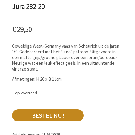
Jura 282-20
€
29,50
Geweldige West-Germany vaas van Scheurich uit de jaren
’70. Gedecoreerd met het “Jura” patroon. Uitgevoerd in
een matte grijs/groene glazuur over een bruin/bordeaux
kleurige wat een leuk effect geeft. In een uitmuntende
vintage staat.
Afmetingen: H 20 x B 11cm
1 op voorraad
BESTEL NU!
Artikelnummer:
21WV0038