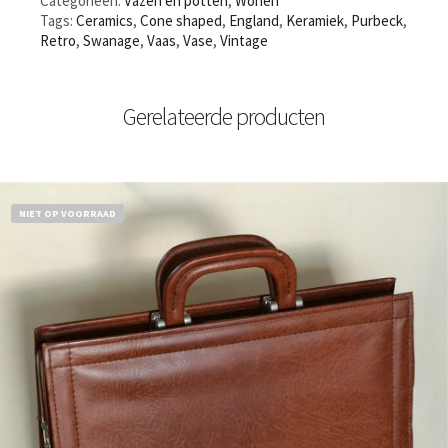
Categorieën:
Vazen en potten
,
Wonen
Tags:
Ceramics
,
Cone shaped
,
England
,
Keramiek
,
Purbeck
,
Retro
,
Swanage
,
Vaas
,
Vase
,
Vintage
Gerelateerde producten
NIET OP VOORRAAD