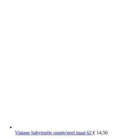
Vintage babytruitje oranje/geel maat 62
€
14,50