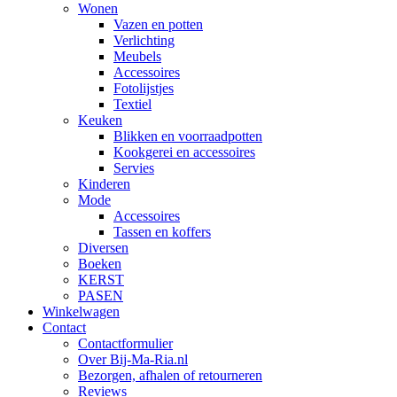
Wonen
Vazen en potten
Verlichting
Meubels
Accessoires
Fotolijstjes
Textiel
Keuken
Blikken en voorraadpotten
Kookgerei en accessoires
Servies
Kinderen
Mode
Accessoires
Tassen en koffers
Diversen
Boeken
KERST
PASEN
Winkelwagen
Contact
Contactformulier
Over Bij-Ma-Ria.nl
Bezorgen, afhalen of retourneren
Reviews