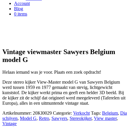
Account
Blog
0 items
Niet op voorraad
Vintage viewmaster Sawyers Belgium
model G
Helaas iemand was je voor. Plaats een zoek opdracht!
Deze stereo kijker View-Master model G van Sawyers Belgium
werd tussen 1959 en 1977 gemaakt van stevig, lichtgewicht
kunststof. De kijker werkt prima en geeft een helder 3D beeld. Bij
de kijker zit de schijf dat origineel werd meegeleverd (Taferelen uit
Europa), alles in een uitmuntende vintage staat.
Artikelnummer:
20KI0029
Categorie:
Verkocht
Tags:
Belgium
,
Dia
schijven
,
Model G
,
Retro
,
Sawyers
,
Stereokijker
,
View master
,
Vintage