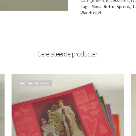
Categorieën:
Accessoires
,
W
Tags:
Mosa
,
Retro
,
Spreuk
,
T
Wandtegel
Gerelateerde producten
NIET OP VOORRAAD