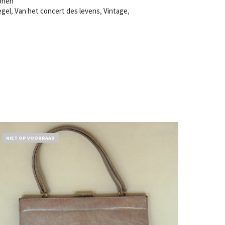
onen
egel
,
Van het concert des levens
,
Vintage
,
NIET OP VOORRAAD