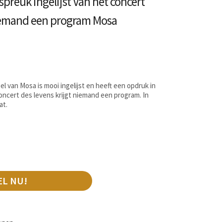
preuk ingelijst Van het concert
niemand een program Mosa
 van Mosa is mooi ingelijst en heeft een opdruk in
oncert des levens krijgt niemand een program. In
at.
EL NU!