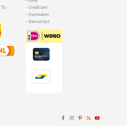
– iDeal
 75,-
– Creditcard
– Overmaken
– Bancontact