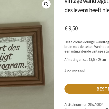
Vintage wandtegel s
des levens heeft 
€
9,50
Deze crèmekleurige wandtegel
bruin met de tekst: Van het c
een uitmuntende vintage sta
Afmetingen ca.: 13,5 x 23cm
1 op voorraad
BEST
Artikelnummer:
26WA0004