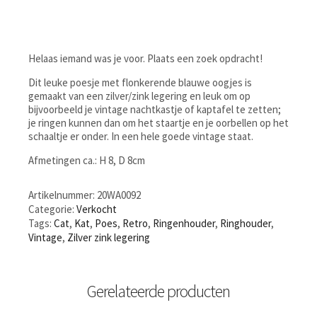
Helaas iemand was je voor. Plaats een zoek opdracht!
Dit leuke poesje met flonkerende blauwe oogjes is
gemaakt van een zilver/zink legering en leuk om op
bijvoorbeeld je vintage nachtkastje of kaptafel te zetten;
je ringen kunnen dan om het staartje en je oorbellen op het
schaaltje er onder. In een hele goede vintage staat.
Afmetingen ca.: H 8, D 8cm
Artikelnummer:
20WA0092
Categorie:
Verkocht
Tags:
Cat
,
Kat
,
Poes
,
Retro
,
Ringenhouder
,
Ringhouder
,
Vintage
,
Zilver zink legering
Gerelateerde producten