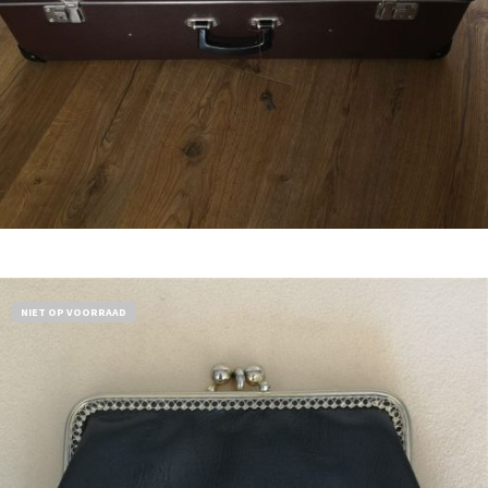
€
32,50
Bestel nu!
NIET OP VOORRAAD