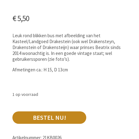
€
5,50
Leuk rond blikken bus met afbeelding van het
Kasteel/Landgoed Drakestein (ook wel Drakensteyn,
Drakenstein of Drakensteijn) waar prinses Beatrix sinds
2014 woonachtig is. In een goede vintage staat; wel
gebruikerssporen (zie foto’s).
Afmetingen ca.: H 15, D 13cm
1 op voorraad
BESTEL NU!
Artikelnummer:
21KB0026