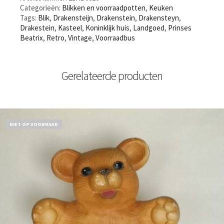
Categorieën:
Blikken en voorraadpotten
,
Keuken
Tags:
Blik
,
Drakensteijn
,
Drakenstein
,
Drakensteyn
,
Drakestein
,
Kasteel
,
Koninklijk huis
,
Landgoed
,
Prinses
Beatrix
,
Retro
,
Vintage
,
Voorraadbus
Gerelateerde producten
NIET OP VOORRAAD