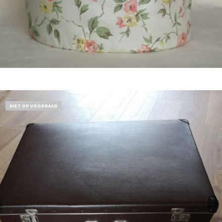
Bestel nu!
NIET OP VOORRAAD
€
32,50