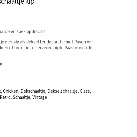
chaaltje kip
laats een zoek opdracht!
tje met kip als deksel ter decoratie met Pasen om
doen of boter in te serveren bij de Paasbrunch. In
cm
t
,
Chicken
,
Dekschaaltje
,
Dekselschaaltje
,
Glass
,
Retro
,
Schaaltje
,
Vintage