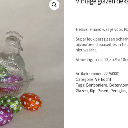
Vintage glazen deks
Helaas iemand was je voor. P
Super leuk persglazen schaal
bijvoorbeeld paaseitjes in te 
nieuwstaat.
Afmetingen ca.: 13,5 x 9 x 10
Artikelnummer:
22PA0001
Categorie:
Verkocht
Tags:
Bonboniere
,
Botervloo
Glazen
,
Kip
,
Pasen
,
Persglas
,