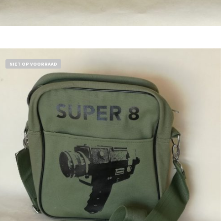
Bestel nu!
NIET OP VOORRAAD
€
18,50