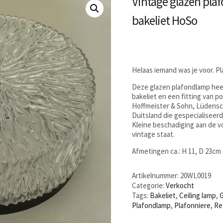
Vintage glazen pla
bakeliet HoSo
Helaas iemand was je voor. P
Deze glazen plafondlamp heef
bakeliet en een fitting van p
Hoffmeister & Sohn, Lüdensch
Duitsland die gespecialiseerd
Kleine beschadiging aan de vo
vintage staat.
Afmetingen ca.: H 11, D 23cm
Artikelnummer:
20WL0019
Categorie:
Verkocht
Tags:
Bakeliet
,
Ceiling lamp
,
Plafondlamp
,
Plafonniere
,
Re