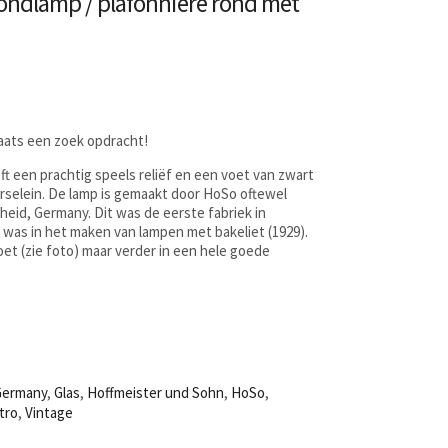
fondlamp / plafonnière rond met
laats een zoek opdracht!
t een prachtig speels reliëf en een voet van zwart
orselein. De lamp is gemaakt door HoSo oftewel
eid, Germany. Dit was de eerste fabriek in
 was in het maken van lampen met bakeliet (1929).
et (zie foto) maar verder in een hele goede
Germany
,
Glas
,
Hoffmeister und Sohn
,
HoSo
,
tro
,
Vintage