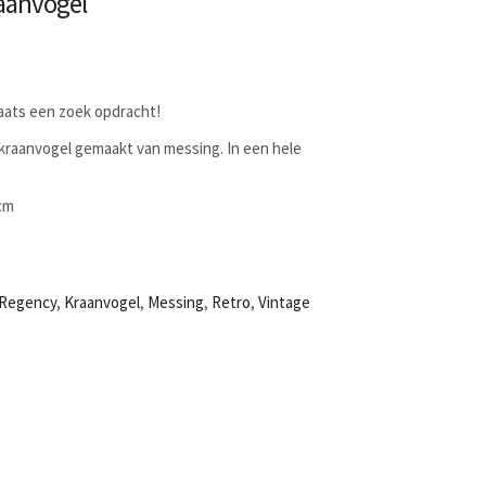
aanvogel
laats een zoek opdracht!
raanvogel gemaakt van messing. In een hele
5cm
 Regency
,
Kraanvogel
,
Messing
,
Retro
,
Vintage