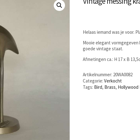
Vintage messing kr
Helaas iemand was je voor. P
Mooie elegant vormgegeven k
goede vintage staat.
Afmetingen ca.: H 17 x B 13,
Artikelnummer:
20WA0082
Categorie:
Verkocht
Tags:
Bird
,
Brass
,
Hollywood