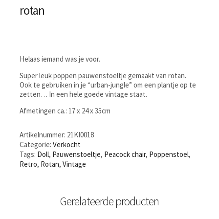
rotan
Helaas iemand was je voor.
Super leuk poppen pauwenstoeltje gemaakt van rotan.
Ook te gebruiken in je “urban-jungle” om een plantje op te
zetten… In een hele goede vintage staat.
Afmetingen ca.: 17 x 24 x 35cm
Artikelnummer:
21KI0018
Categorie:
Verkocht
Tags:
Doll
,
Pauwenstoeltje
,
Peacock chair
,
Poppenstoel
,
Retro
,
Rotan
,
Vintage
Gerelateerde producten