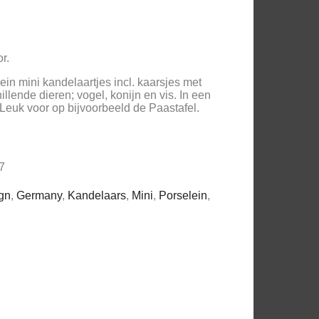
r.
ein mini kandelaartjes incl. kaarsjes met
llende dieren; vogel, konijn en vis. In een
 Leuk voor op bijvoorbeeld de Paastafel.
7
gn
,
Germany
,
Kandelaars
,
Mini
,
Porselein
,