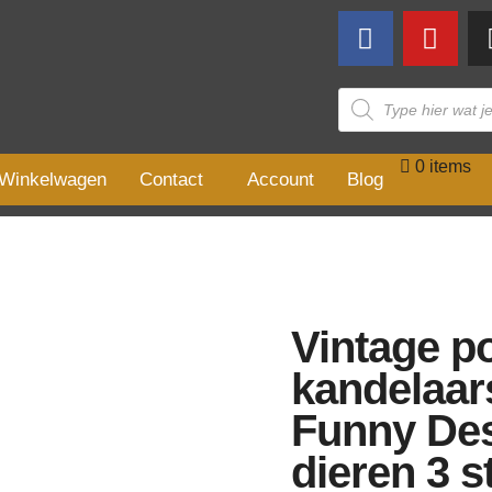
0 items
Winkelwagen
Contact
Account
Blog
Vintage po
kandelaar
Funny De
dieren 3 s