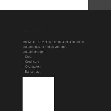
Betaal veilig
Met Mollie, de veiligste en makkelijkste online
betaaloplossing met de volgende
betaalmethoden:
– iDeal
– Creditcard
– Overmaken
– Bancontact