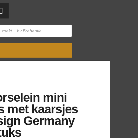
rselein mini
s met kaarsjes
sign Germany
tuks