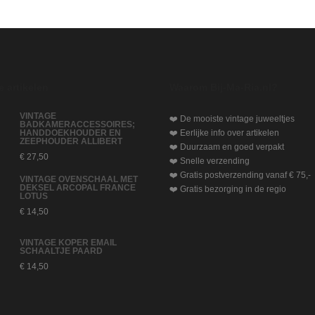
 artikelen
Waarom Bij-Ma-Ria.nl?
VINTAGE
❤️ De mooiste vintage juweeltjes
BADKAMERACCESSOIRES;
HANDDOEKHOUDER EN
❤️ Eerlijke info over artikelen
ZEEPHOUDER ALLIBERT
❤️ Duurzaam en goed verpakt
€
27,50
❤️ Snelle verzending
❤️ Gratis postverzending vanaf € 75,-
VINTAGE OVENSCHAAL MET
DEKSEL ARCOPAL FRANCE
❤️ Gratis bezorging in de regio
LOTUS
€
14,50
VINTAGE KOPER EMAIL
SCHAALTJE PAARD
€
14,50