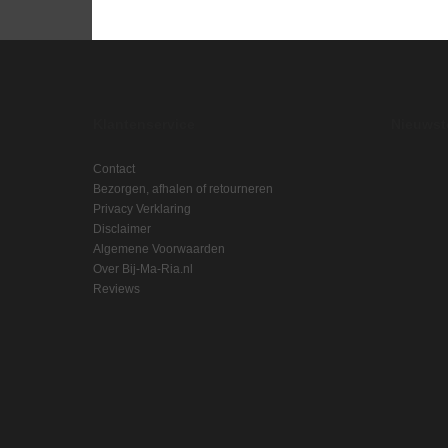
Klantenservice
Nieuwste
Contact
Bezorgen, afhalen of retourneren
Privacy Verklaring
Disclaimer
Algemene Voorwaarden
Over Bij-Ma-Ria.nl
Reviews