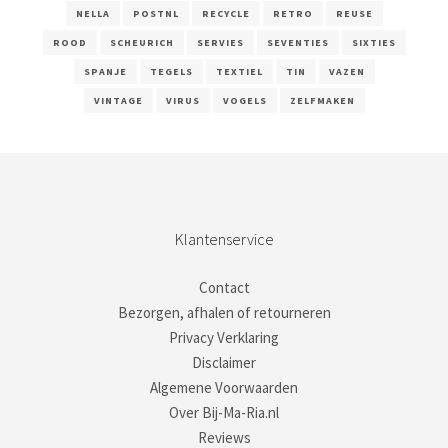
NELLA
POSTNL
RECYCLE
RETRO
REUSE
ROOD
SCHEURICH
SERVIES
SEVENTIES
SIXTIES
SPANJE
TEGELS
TEXTIEL
TIN
VAZEN
VINTAGE
VIRUS
VOGELS
ZELFMAKEN
Klantenservice
Contact
Bezorgen, afhalen of retourneren
Privacy Verklaring
Disclaimer
Algemene Voorwaarden
Over Bij-Ma-Ria.nl
Reviews