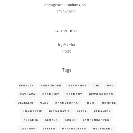
Annagroen uraniumglas
17/04/2021
Categorieën
Bij-Ma-Ria
Post
Tags
AFHALEN
ANNAGROEN
BEZORGEN
DHL
DPD
FAT LAVA
GEBRUIKT
GERMANY
GEWOONOPEN
GEZELLIG
GLAS
HANDGEMAAKT
HUIS
HUMMEL
HUMMELTJE
INFORMATIE
JASBA
KERAMIEK
KERAMIK
KEUKEN
KUNST
LAMPENKAPPEN
LEERDAM
LEKKER
MAATREGELEN
NEDERLAND