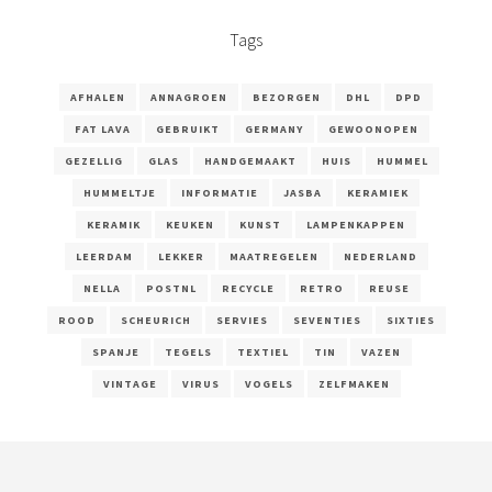
Tags
AFHALEN
ANNAGROEN
BEZORGEN
DHL
DPD
FAT LAVA
GEBRUIKT
GERMANY
GEWOONOPEN
GEZELLIG
GLAS
HANDGEMAAKT
HUIS
HUMMEL
HUMMELTJE
INFORMATIE
JASBA
KERAMIEK
KERAMIK
KEUKEN
KUNST
LAMPENKAPPEN
LEERDAM
LEKKER
MAATREGELEN
NEDERLAND
NELLA
POSTNL
RECYCLE
RETRO
REUSE
ROOD
SCHEURICH
SERVIES
SEVENTIES
SIXTIES
SPANJE
TEGELS
TEXTIEL
TIN
VAZEN
VINTAGE
VIRUS
VOGELS
ZELFMAKEN