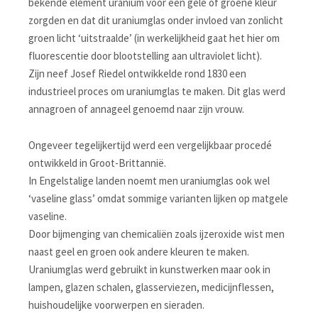
bekende element uranium voor een gele of groene kleur
zorgden en dat dit uraniumglas onder invloed van zonlicht
groen licht ‘uitstraalde’ (in werkelijkheid gaat het hier om
fluorescentie door blootstelling aan ultraviolet licht).
Zijn neef Josef Riedel ontwikkelde rond 1830 een
industrieel proces om uraniumglas te maken. Dit glas werd
annagroen of annageel genoemd naar zijn vrouw.
Ongeveer tegelijkertijd werd een vergelijkbaar procedé
ontwikkeld in Groot-Brittannië.
In Engelstalige landen noemt men uraniumglas ook wel
‘vaseline glass’ omdat sommige varianten lijken op matgele
vaseline.
Door bijmenging van chemicaliën zoals ijzeroxide wist men
naast geel en groen ook andere kleuren te maken.
Uraniumglas werd gebruikt in kunstwerken maar ook in
lampen, glazen schalen, glasserviezen, medicijnflessen,
huishoudelijke voorwerpen en sieraden.