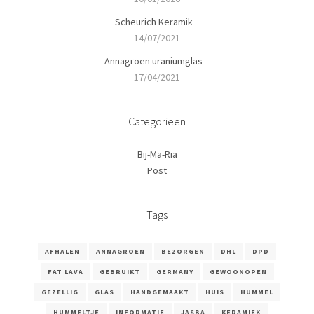
Scheurich Keramik
14/07/2021
Annagroen uraniumglas
17/04/2021
Categorieën
Bij-Ma-Ria
Post
Tags
AFHALEN
ANNAGROEN
BEZORGEN
DHL
DPD
FAT LAVA
GEBRUIKT
GERMANY
GEWOONOPEN
GEZELLIG
GLAS
HANDGEMAAKT
HUIS
HUMMEL
HUMMELTJE
INFORMATIE
JASBA
KERAMIEK