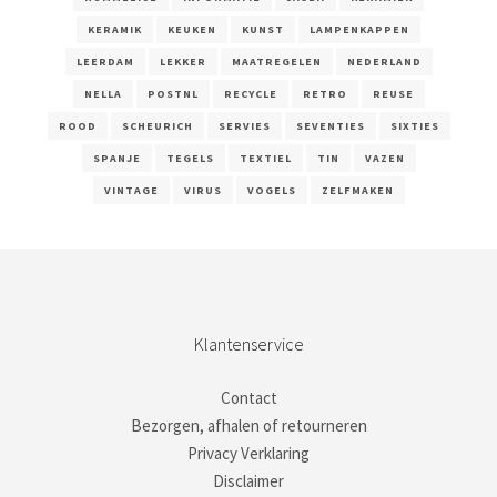
KERAMIK
KEUKEN
KUNST
LAMPENKAPPEN
LEERDAM
LEKKER
MAATREGELEN
NEDERLAND
NELLA
POSTNL
RECYCLE
RETRO
REUSE
ROOD
SCHEURICH
SERVIES
SEVENTIES
SIXTIES
SPANJE
TEGELS
TEXTIEL
TIN
VAZEN
VINTAGE
VIRUS
VOGELS
ZELFMAKEN
Klantenservice
Contact
Bezorgen, afhalen of retourneren
Privacy Verklaring
Disclaimer