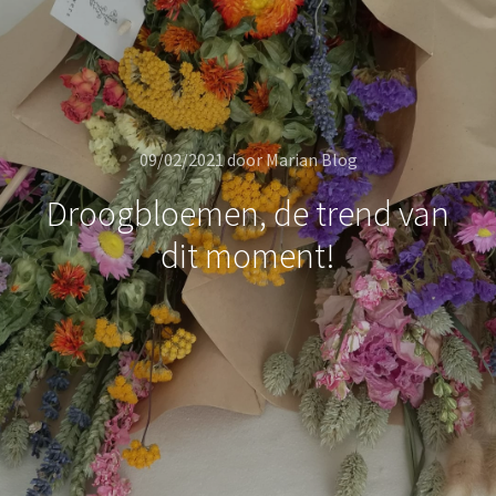
09/02/2021
door
Marian Blog
Droogbloemen, de trend van
dit moment!