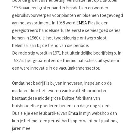
Door de groei van het bedrijf verhuisde het op 1 oktober
1956 naar een groter pand in Emsdetten en werden
gebruiksvoorwerpen voor planten en bloemen toegevoegd
aan het assortiment. In 1958 werd
EMSA Plastic
een
geregistreerd handelsmerk. De eerste serviesgoed series
komen in 1960 uit; het tweekleurige ontwerp sloot
helemaal aan bij de trend van die periode.
De rode stip wordt in 1971 het uiteindelijke bedrijfslogo. In
1982 is het gepatenteerde thermomatische sluitsysteem
een ware innovatie in de vacuümkannensector.
Omdat het bedrijf is blijven innoveren, inspelen op de
markt en door het leveren van kwaliteitsproducten
bestaat deze middelgrote Duitse fabrikant van
huishoudelijke goederen heden ten dage nog steeds.
Dus zie je een leuk artikel van
Emsa
in mijn webshop dan
kun je het met een gerust hart kopen want het gaat nog
jaren mee!