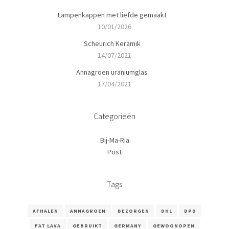
Lampenkappen met liefde gemaakt
10/01/2026
Scheurich Keramik
14/07/2021
Annagroen uraniumglas
17/04/2021
Categorieën
Bij-Ma-Ria
Post
Tags
AFHALEN
ANNAGROEN
BEZORGEN
DHL
DPD
FAT LAVA
GEBRUIKT
GERMANY
GEWOONOPEN