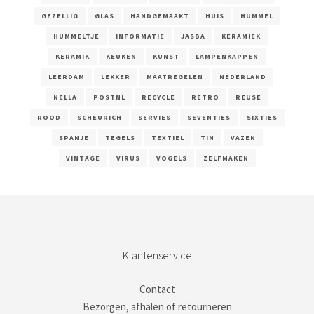
GEZELLIG
GLAS
HANDGEMAAKT
HUIS
HUMMEL
HUMMELTJE
INFORMATIE
JASBA
KERAMIEK
KERAMIK
KEUKEN
KUNST
LAMPENKAPPEN
LEERDAM
LEKKER
MAATREGELEN
NEDERLAND
NELLA
POSTNL
RECYCLE
RETRO
REUSE
ROOD
SCHEURICH
SERVIES
SEVENTIES
SIXTIES
SPANJE
TEGELS
TEXTIEL
TIN
VAZEN
VINTAGE
VIRUS
VOGELS
ZELFMAKEN
Klantenservice
Contact
Bezorgen, afhalen of retourneren