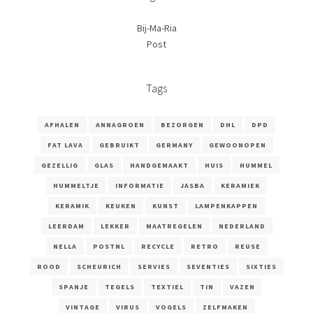
Bij-Ma-Ria
Post
Tags
AFHALEN
ANNAGROEN
BEZORGEN
DHL
DPD
FAT LAVA
GEBRUIKT
GERMANY
GEWOONOPEN
GEZELLIG
GLAS
HANDGEMAAKT
HUIS
HUMMEL
HUMMELTJE
INFORMATIE
JASBA
KERAMIEK
KERAMIK
KEUKEN
KUNST
LAMPENKAPPEN
LEERDAM
LEKKER
MAATREGELEN
NEDERLAND
NELLA
POSTNL
RECYCLE
RETRO
REUSE
ROOD
SCHEURICH
SERVIES
SEVENTIES
SIXTIES
SPANJE
TEGELS
TEXTIEL
TIN
VAZEN
VINTAGE
VIRUS
VOGELS
ZELFMAKEN