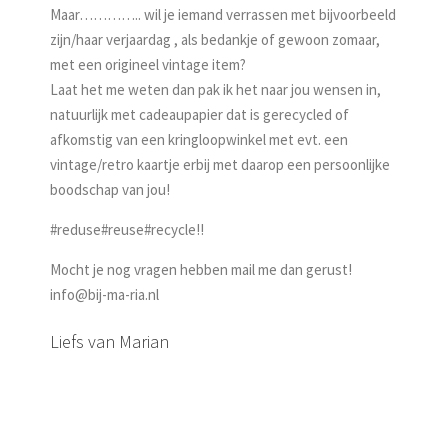
Maar………….. wil je iemand verrassen met bijvoorbeeld
zijn/haar verjaardag , als bedankje of gewoon zomaar,
met een origineel vintage item?
Laat het me weten dan pak ik het naar jou wensen in,
natuurlijk met cadeaupapier dat is gerecycled of
afkomstig van een kringloopwinkel met evt. een
vintage/retro kaartje erbij met daarop een persoonlijke
boodschap van jou!
#reduse#reuse#recycle!!
Mocht je nog vragen hebben mail me dan gerust!
info@bij-ma-ria.nl
Liefs van Marian